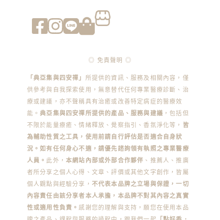
◎ 免責聲明 ◎
「典亞集與四安禪」
所提供的資訊、服務及相關內容，僅
供參考與自我探索使用，無意替代任何專業醫療診斷、治
療或建議，亦不聲稱具有治癒或改善特定病症的醫療效
能。
典亞集與四安禪所提供的產品、服務與建議
，包括但
不限於能量療癒、情緒釋放、覺察指引、香氛淨化等，
皆
為輔助性質之工具，使用前請自行評估是否適合自身狀
況。如有任何身心不適，請優先諮詢領有執照之專業醫療
人員。
此外，
本網站內部或外部合作夥伴
、推薦人、推廣
者所分享之個人心得、文章、評價或其他文字創作，皆屬
個人觀點與經驗分享，
不代表本品牌之立場與保證，一切
內容責任由該分享者本人承擔，本品牌不對其內容之真實
性或適用性負責。
感謝您的理解與支持，願您在使用本品
牌之產品、課程與服務的過程中，跟我們一起
「點好香．