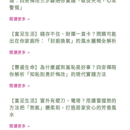
理：四安禪用三步驟陪你實踐「敬畏天地，心常
警惕」
閱讀更多 »
【富足生活】錢存不住、財運一直卡？問題可能
出在你家廁所：「封廁換氣」的風水邏輯全解析
閱讀更多 »
【豐盛生命】為什麼感到羞恥是好事？四安禪陪
你解析「知恥則勇於悔改」的現代實踐方法
閱讀更多 »
【富足生活】窗外有壁刀、電塔？用護窗擋煞的
方法把「煞氣」變柔和，打造居家安心的芳香風
水
閱讀更多 »