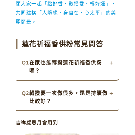
願大家一起「點好香・散播愛・轉好運」，
共同建構「人隨緣・身自在・心太平」的美
麗願景。
蓮花祈福香供粉常見問答
Q1
在家也能轉撥蓮花祈福香供粉
嗎？
Q2
轉撥要一次做很多，還是持續做
比較好？
吉祥感恩月會用到