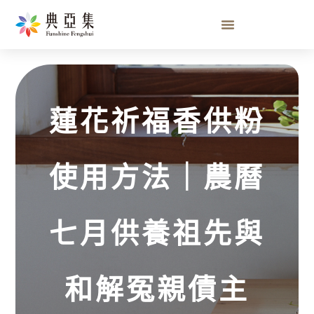
蓮花祈福香供粉使用方法｜農曆七
月供養祖先與和解冤親債主
蓮花祈福香供粉
使用方法｜農曆
七月供養祖先與
和解冤親債主