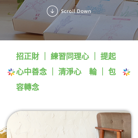
招正財 ｜ 練習同理心 ｜ 提起
心中善念 ｜ 清淨心 輪 ｜ 包
容轉念