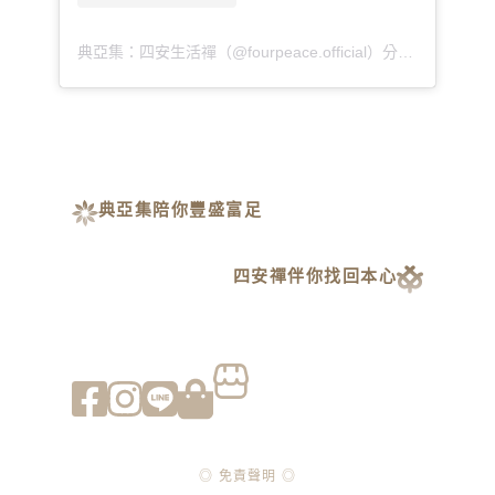
典亞集：四安生活禪（@fourpeace.official）分享的貼文
典亞集陪你豐盛富足
四安禪伴你找回本心
◎ 免責聲明 ◎