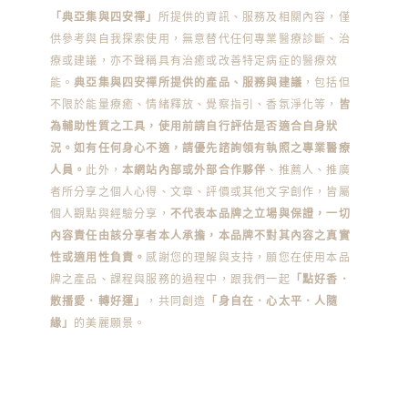
「典亞集與四安禪」
所提供的資訊、服務及相關內容，僅
供參考與自我探索使用，無意替代任何專業醫療診斷、治
療或建議，亦不聲稱具有治癒或改善特定病症的醫療效
能。
典亞集與四安禪所提供的產品、服務與建議
，包括但
不限於能量療癒、情緒釋放、覺察指引、香氛淨化等，
皆
為輔助性質之工具，使用前請自行評估是否適合自身狀
況。如有任何身心不適，請優先諮詢領有執照之專業醫療
人員。
此外，
本網站內部或外部合作夥伴
、推薦人、推廣
者所分享之個人心得、文章、評價或其他文字創作，皆屬
個人觀點與經驗分享，
不代表本品牌之立場與保證，一切
內容責任由該分享者本人承擔，本品牌不對其內容之真實
性或適用性負責。
感謝您的理解與支持，願您在使用本品
牌之產品、課程與服務的過程中，跟我們一起
「點好香．
散播愛．轉好運」
，共同創造
「身自在．心太平．人隨
緣」
的美麗願景。