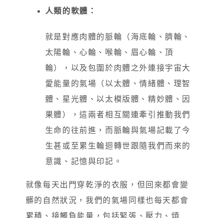
人類的軟體：
就是對應肉體的脈輪（海底輪、臍輪、
太陽輪、心輪、喉輪、眉心輪、頂
輪），以及包圍於肉體之外連接宇宙大
愛能量的氣場（以太體、情緒體、理智
體、星光體、以太模版體、精妙體、因
果體），這兩者相互關連牽引推動我們
生命的往前進，而脈輪與氣場記載了今
生甚或至累生輪迴轉世跟隨我們而來的
意識、記憶與印記。
就像每天出門穿乾淨的衣服，但回來都會變
髒的自然狀況，我們的氣場同樣也每天都會
累積、接觸負能量，包括緊張、壓力、煩