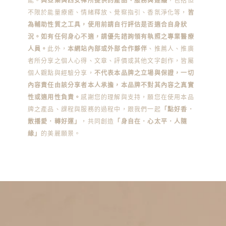
能。
典亞集與四安禪所提供的產品、服務與建議
，包括但
不限於能量療癒、情緒釋放、覺察指引、香氛淨化等，
皆
為輔助性質之工具，使用前請自行評估是否適合自身狀
況。如有任何身心不適，請優先諮詢領有執照之專業醫療
人員。
此外，
本網站內部或外部合作夥伴
、推薦人、推廣
者所分享之個人心得、文章、評價或其他文字創作，皆屬
個人觀點與經驗分享，
不代表本品牌之立場與保證，一切
內容責任由該分享者本人承擔，本品牌不對其內容之真實
性或適用性負責。
感謝您的理解與支持，願您在使用本品
牌之產品、課程與服務的過程中，跟我們一起
「點好香．
散播愛．轉好運」
，共同創造
「身自在．心太平．人隨
緣」
的美麗願景。