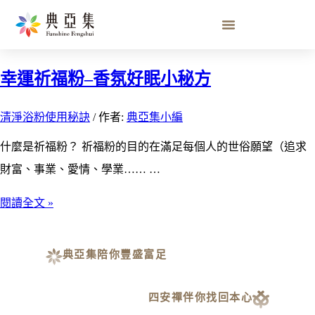
香氛好眠
幸運祈福粉–香氛好眠小秘方
清淨浴粉使用秘訣
/ 作者:
典亞集小編
什麼是祈福粉？ 祈福粉的目的在滿足每個人的世俗願望（追求
財富、事業、愛情、學業…… …
閱讀全文 »
典亞集陪你豐盛富足
四安禪伴你找回本心