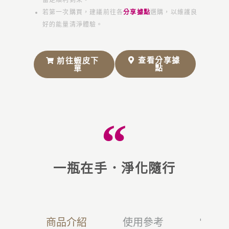
若第一次購買，建議前往各
分享據點
選購，以維護良
好的能量清淨體驗。
查看分享據
前往蝦皮下
點
單
一瓶在手．淨化隨行
商品介紹
使用參考
常見