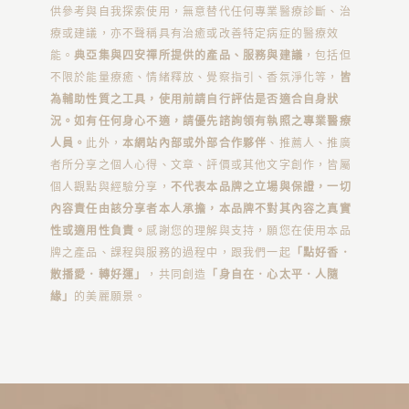
供參考與自我探索使用，無意替代任何專業醫療診斷、治
療或建議，亦不聲稱具有治癒或改善特定病症的醫療效
能。
典亞集與四安禪所提供的產品、服務與建議
，包括但
不限於能量療癒、情緒釋放、覺察指引、香氛淨化等，
皆
為輔助性質之工具，使用前請自行評估是否適合自身狀
況。如有任何身心不適，請優先諮詢領有執照之專業醫療
人員。
此外，
本網站內部或外部合作夥伴
、推薦人、推廣
者所分享之個人心得、文章、評價或其他文字創作，皆屬
個人觀點與經驗分享，
不代表本品牌之立場與保證，一切
內容責任由該分享者本人承擔，本品牌不對其內容之真實
性或適用性負責。
感謝您的理解與支持，願您在使用本品
牌之產品、課程與服務的過程中，跟我們一起
「點好香．
散播愛．轉好運」
，共同創造
「身自在．心太平．人隨
緣」
的美麗願景。