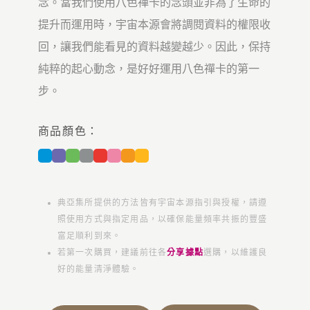
念。當我們使用八色禪卡的念頭並非為了生命的
提升而運用時，宇宙本源會將調閱資料的權限收
回，讓我們能看見的資料越變越少。因此，保持
純粹的起心動念，是好好運用八色禪卡的第一
步。
商品顏色：
典亞集所提供的方法皆有宇宙本源指引與授權，請遵
照使用方式與指定用品，以確保能量頻率共振的豐盛
富足順利到來。
若第一次購買，建議前往各
分享據點
選購，以維護良
好的能量清淨體驗。