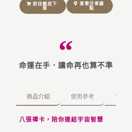
查看分享據
前往蝦皮下
點
單
命運在手．讓命再也算不準
商品介紹
使用參考
常見
八張禪卡，陪你連結宇宙智慧