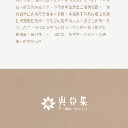
者所分享之個人心得、文章、評價或其他文字創作，皆屬
個人觀點與經驗分享，
不代表本品牌之立場與保證，一切
內容責任由該分享者本人承擔，本品牌不對其內容之真實
性或適用性負責。
感謝您的理解與支持，願您在使用本品
牌之產品、課程與服務的過程中，跟我們一起
「點好香．
散播愛．轉好運」
，共同創造
「身自在．心太平．人隨
緣」
的美麗願景。