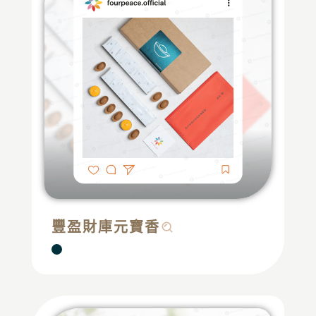
豐盈財庫元寶香