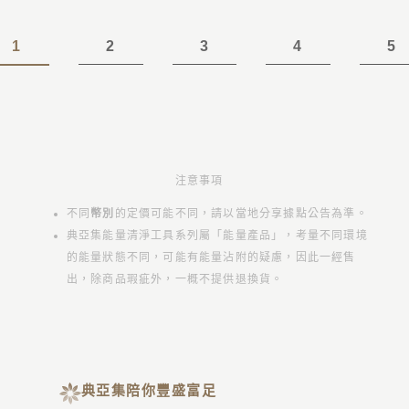
1
2
3
4
5
注意事項
不同
幣別
的定價可能不同，請以當地分享據點公告為準。
典亞集能量清淨工具系列屬「能量產品」，考量不同環境
的能量狀態不同，可能有能量沾附的疑慮，因此一經售
出，除商品瑕疵外，一概不提供退換貨。
典亞集陪你豐盛富足