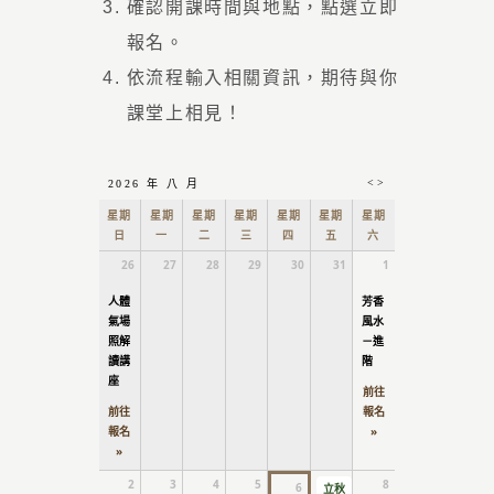
確認開課時間與地點，點選立即
報名。
依流程輸入相關資訊，期待與你
課堂上相見！
<
>
2026 年 八 月
星期
星期
星期
星期
星期
星期
星期
日
一
二
三
四
五
六
26
27
28
29
30
31
1
人體
芳香
氣場
風水
照解
－進
讀講
階
座
前往
前往
報名
報名
»
»
2
3
4
5
7
8
6
立秋