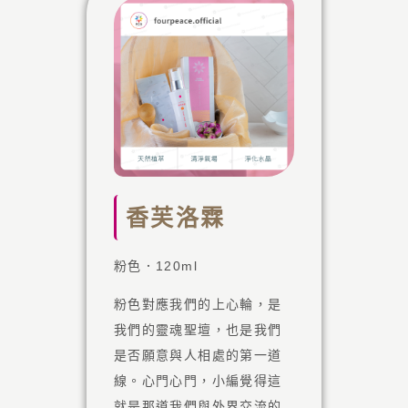
香芙洛霖
白色
粉色．120ml
那些
經過
粉色對應我們的上心輪，是
累積
化，
我們的靈魂聖壇，也是我們
們的
習放
是否願意與人相處的第一道
衛機
簡單
線。心門心門，小編覺得這
的行
個人
就是那道我們與外界交流的