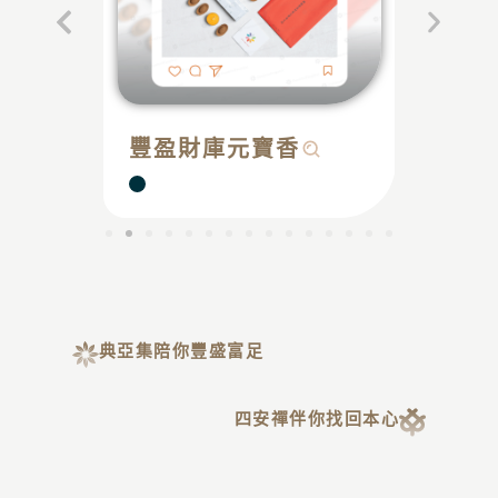
豐盈財庫元寶香
草
典亞集陪你豐盛富足
四安禪伴你找回本心