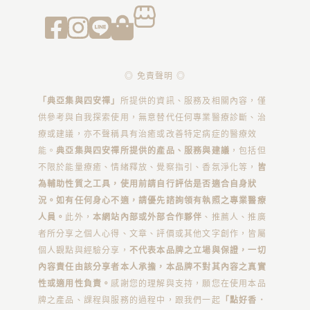
◎ 免責聲明 ◎
「典亞集與四安禪」
所提供的資訊、服務及相關內容，僅
供參考與自我探索使用，無意替代任何專業醫療診斷、治
療或建議，亦不聲稱具有治癒或改善特定病症的醫療效
能。
典亞集與四安禪所提供的產品、服務與建議
，包括但
不限於能量療癒、情緒釋放、覺察指引、香氛淨化等，
皆
為輔助性質之工具，使用前請自行評估是否適合自身狀
況。如有任何身心不適，請優先諮詢領有執照之專業醫療
人員。
此外，
本網站內部或外部合作夥伴
、推薦人、推廣
者所分享之個人心得、文章、評價或其他文字創作，皆屬
個人觀點與經驗分享，
不代表本品牌之立場與保證，一切
內容責任由該分享者本人承擔，本品牌不對其內容之真實
性或適用性負責。
感謝您的理解與支持，願您在使用本品
牌之產品、課程與服務的過程中，跟我們一起
「點好香．