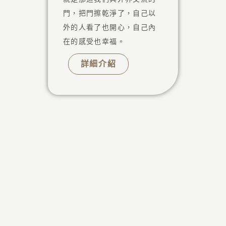
常常
同，
門，把門擦乾淨了，自己以
們可
的。
外的人看了也開心，自己內
或香
你的
在的感受也幸福。
的自
可以
詳細介紹
很深
伴你
一點
氣場
放
每天
抱當
色禪
觀照
些不
你想
就放