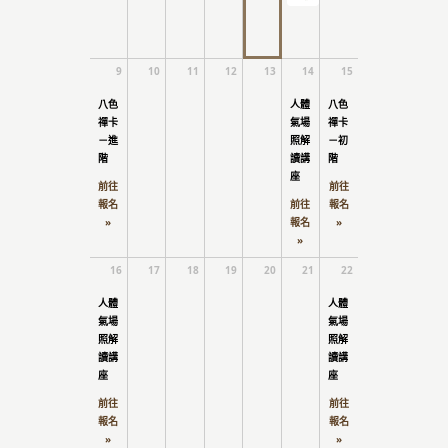
9
10
11
12
13
14
15
八色
人體
八色
禪卡
氣場
禪卡
－進
照解
－初
階
讀講
階
座
前往
前往
報名
前往
報名
»
報名
»
»
16
17
18
19
20
21
22
人體
人體
氣場
氣場
照解
照解
讀講
讀講
座
座
前往
前往
報名
報名
»
»