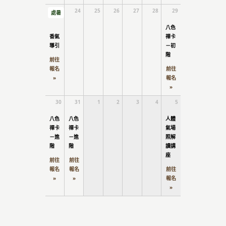
23
24
25
26
27
28
29
處暑
八色
香氣
禪卡
導引
－初
階
前往
報名
前往
»
報名
»
30
31
1
2
3
4
5
八色
八色
人體
禪卡
禪卡
氣場
－進
－進
照解
階
階
讀講
座
前往
前往
報名
報名
前往
»
»
報名
»