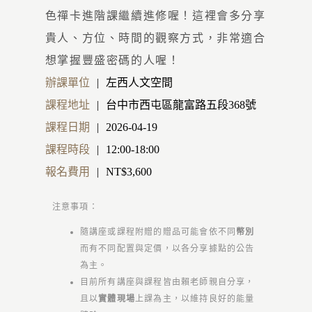
色禪卡進階課繼續進修喔！這裡會多分享
貴人、方位、時間的觀察方式，非常適合
想掌握豐盛密碼的人喔！
辦課單位
左西人文空間
課程地址
台中市西屯區龍富路五段368號
課程日期
2026-04-19
課程時段
12:00-18:00
報名費用
NT$
3,600
注意事項：
隨講座或課程附贈的贈品可能會依不同
幣別
而有不同配置與定價，以各分享據點的公告
為主。
目前所有講座與課程皆由賴老師親自分享，
且以
實體現場
上課為主，以維持良好的能量