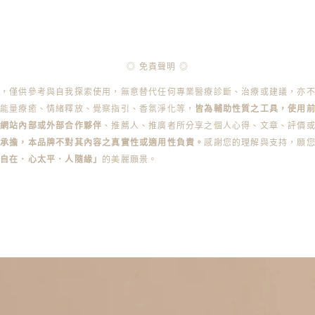
◎ 免責聲明 ◎
容，僅供參考與自我探索使用，無意替代任何專業醫療診斷、治療或建議，亦
能量療癒、情緒釋放、覺察指引、香氛淨化等，
皆為輔助性質之工具，使用
本網站內部或外部合作夥伴
、推薦人、推廣者所分享之個人心得、文章、評價
承擔，本品牌不對其內容之真實性或適用性負責。
感謝您的理解與支持，願
身自在．心太平．人隨緣」
的美麗願景。