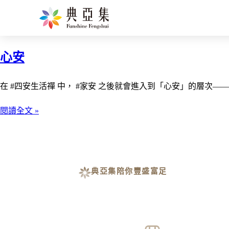
報恩四行
心安
在 #四安生活禪 中， #家安 之後就會進入到「心安」的層次—— 
閱讀全文 »
典亞集陪你豐盛富足