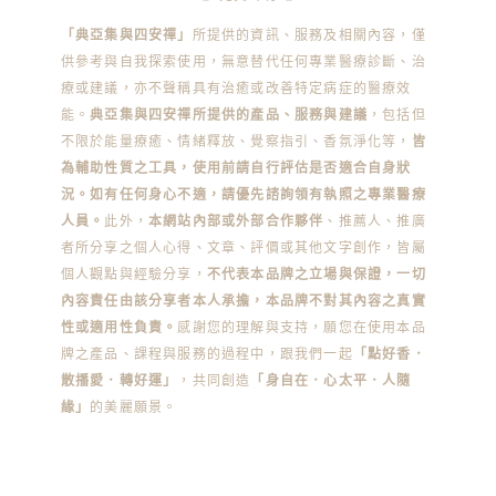
「典亞集與四安禪」
所提供的資訊、服務及相關內容，僅
供參考與自我探索使用，無意替代任何專業醫療診斷、治
療或建議，亦不聲稱具有治癒或改善特定病症的醫療效
能。
典亞集與四安禪所提供的產品、服務與建議
，包括但
不限於能量療癒、情緒釋放、覺察指引、香氛淨化等，
皆
為輔助性質之工具，使用前請自行評估是否適合自身狀
況。如有任何身心不適，請優先諮詢領有執照之專業醫療
人員。
此外，
本網站內部或外部合作夥伴
、推薦人、推廣
者所分享之個人心得、文章、評價或其他文字創作，皆屬
個人觀點與經驗分享，
不代表本品牌之立場與保證，一切
內容責任由該分享者本人承擔，本品牌不對其內容之真實
性或適用性負責。
感謝您的理解與支持，願您在使用本品
牌之產品、課程與服務的過程中，跟我們一起
「點好香．
散播愛．轉好運」
，共同創造
「身自在．心太平．人隨
緣」
的美麗願景。